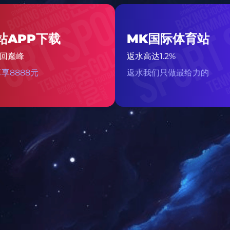
3
辽宁本钢
1
广东宏远
全部
足球
篮球
WBG vs JDG
凯尔特人 vs 公牛
拜仁慕尼黑 vs 巴黎圣日耳曼
AG超玩会 vs 一诺
AC米兰 vs 尤文图斯