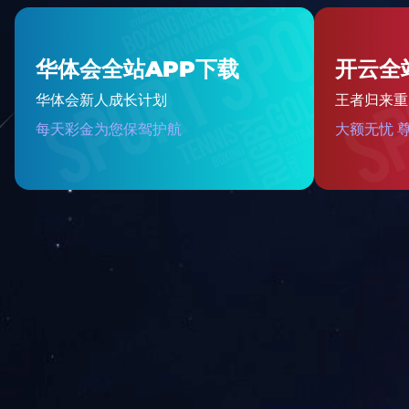
狼队
EDG.M
今日赛程
14:00
英雄联盟 LPL
16:30
NBA 季前赛
19:00
欧冠附加赛
20:00
王者荣耀 KPL
21:45
意甲