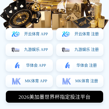
LPL
● 进行中
BLG
1
TES
0
西甲
完场
皇家马德里
3
塞维利亚
0
KPL
完场
狼队
3
EDG.M
1
CBA
完场